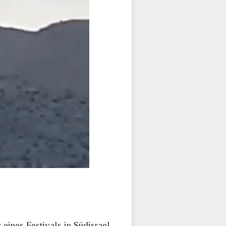
ines Festivals in Südisrael