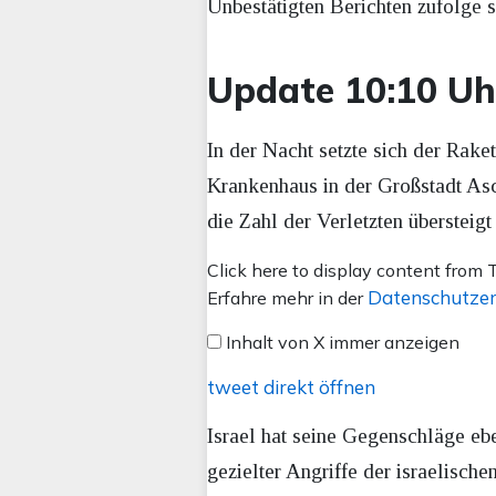
Unbestätigten Berichten zufolge s
Update 10:10 Uh
In der Nacht setzte sich der Rak
Krankenhaus in der Großstadt Asc
die Zahl der Verletzten überstei
Inhalt
Click here to display content from T
von
Datenschutzer
Erfahre mehr in der
X
Inhalt von X immer anzeigen
anzeigen
tweet direkt öffnen
Israel hat seine Gegenschläge eb
gezielter Angriffe der israelisc