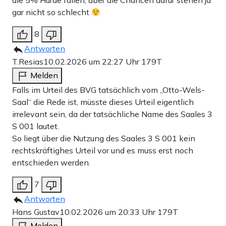
die 5% Hürde fallen, aber die Chancen dafür stehen ja
gar nicht so schlecht
8
Antworten
T.Resias
10.02.2026 um 22:27 Uhr
179T
Melden
Falls im Urteil des BVG tatsächlich vom „Otto-Wels-
Saal“ die Rede ist, müsste dieses Urteil eigentlich
irrelevant sein, da der tatsächliche Name des Saales 3
S 001 lautet.
So liegt über die Nutzung des Saales 3 S 001 kein
rechtskräftighes Urteil vor und es muss erst noch
entschieden werden.
7
Antworten
Hans Gustav
10.02.2026 um 20:33 Uhr
179T
Melden