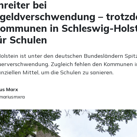
nreiter bei
rgeldverschwendung – trotz
Kommunen in Schleswig-Hols
ür Schulen
olstein ist unter den deutschen Bundesländern Spitz
uerverschwendung. Zugleich fehlen den Kommunen 
nanziellen Mittel, um die Schulen zu sanieren.
us Marx
ariusmxra