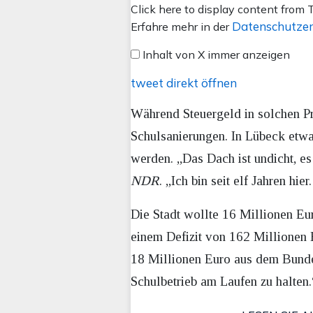
Inhalt
Click here to display content from T
von
Datenschutzer
Erfahre mehr in der
X
Inhalt von X immer anzeigen
anzeigen
tweet direkt öffnen
Während Steuergeld in solchen Pr
Schulsanierungen. In Lübeck etw
werden. „Das Dach ist undicht, es
NDR
. „Ich bin seit elf Jahren h
Die Stadt wollte 16 Millionen Eur
einem Defizit von 162 Millionen 
18 Millionen Euro aus dem Bundes
Schulbetrieb am Laufen zu halten.