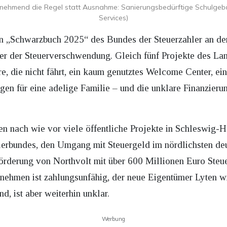
zunehmend die Regel statt Ausnahme: Sanierungsbedürftige Schulge
Services)
n „Schwarzbuch 2025“ des Bundes der Steuerzahler an der
er der Steuerverschwendung. Gleich fünf Projekte des Land
, die nicht fährt, ein kaum genutztes Welcome Center, ei
gen für eine adelige Familie – und die unklare Finanzieru
ten nach wie vor viele öffentliche Projekte in Schleswig-
hlerbundes, den Umgang mit Steuergeld im nördlichsten d
Förderung von Northvolt mit über 600 Millionen Euro Ste
rnehmen ist zahlungsunfähig, der neue Eigentümer Lyten w
nd, ist aber weiterhin unklar.
Werbung