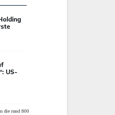
-Holding
rste
uf
“: US-
m die rund 800