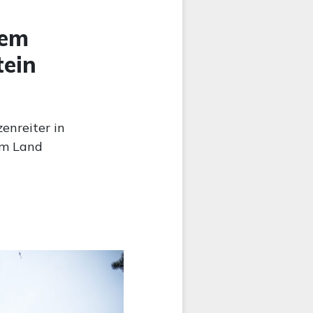
dem
tein
enreiter in
im Land