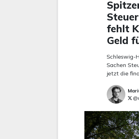
Spitze
Steue
fehlt 
Geld f
Schleswig-H
Sachen Ste
jetzt die fi
Mari
@m