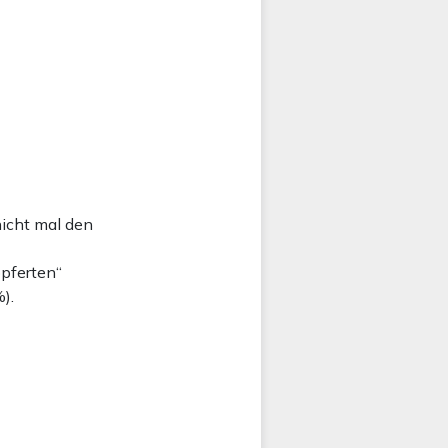
icht mal den
opferten“
).