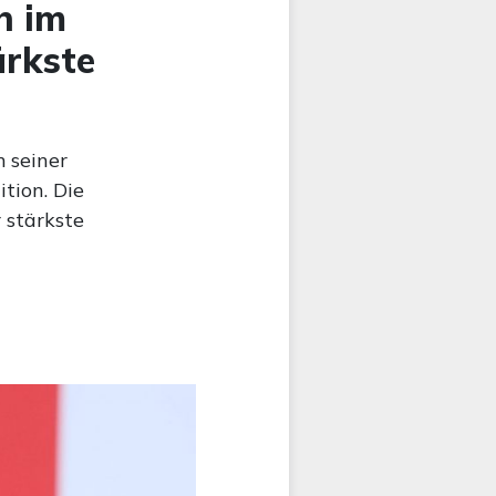
h im
ärkste
 seiner
tion. Die
 stärkste