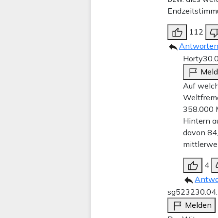
Endzeitstimm
112
Antworte
Horty
30.
Mel
Auf welch
Weltfremdh
358.000 M
Hintern a
davon 84,
mittlerwe
4
Antwo
sg5232
30.04
Melden