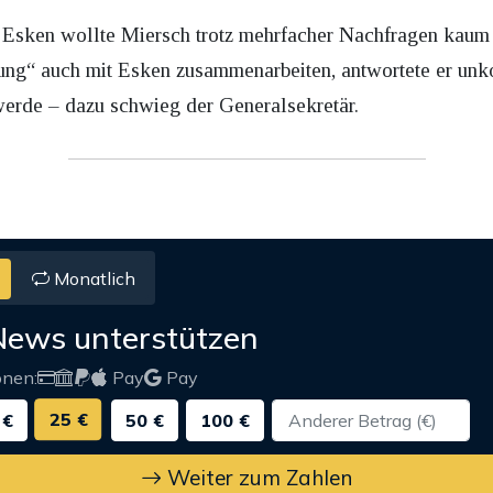
a Esken wollte Miersch trotz mehrfacher Nachfragen kaum
ung“ auch mit Esken zusammenarbeiten, antwortete er unk
erde – dazu schwieg der Generalsekretär.
Monatlich
News unterstützen
onen:
Pay
Pay
25 €
 €
50 €
100 €
Weiter zum Zahlen