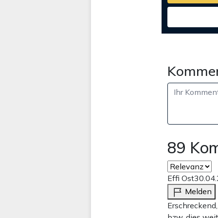
Kommen
89 Ko
Effi Ost
30.04
Melden
Erschreckend, 
bzw. dies wei