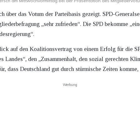
ersch am Mittwochvormittag bei der Präsentation des Mitgliedervot
ch über das Votum der Parteibasis gezeigt. SPD-Generalse
itgliederbefragung „sehr zufrieden“. Die SPD bekomme „e
ndesregierung“.
lick auf den Koalitionsvertrag von einem Erfolg für die S
ses Landes“, den „Zusammenhalt, den sozial gerechten Klim
für, dass Deutschland gut durch stürmische Zeiten komme,
Werbung