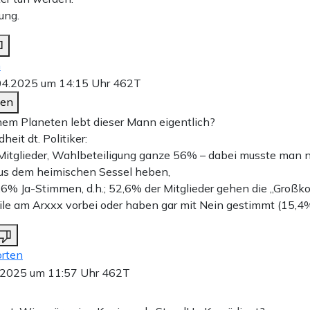
ung.
n
04.2025 um 14:15 Uhr
462T
den
em Planeten lebt dieser Mann eigentlich?
eit dt. Politiker:
itglieder, Wahlbeteiligung ganze 56% – dabei musste man n
us dem heimischen Sessel heben,
6% Ja-Stimmen, d.h.; 52,6% der Mitglieder gehen die „Großk
ile am Arxxx vorbei oder haben gar mit Nein gestimmt (15,4%
rten
.2025 um 11:57 Uhr
462T