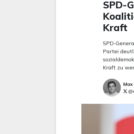
SPD-Ge
Koalit
Kraft
SPD-General
Partei deutl
sozialdemok
Kraft zu wer
Max
@m