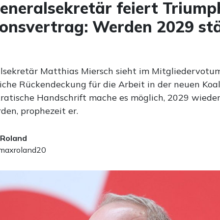
neralsekretär feiert Triump
ionsvertrag: Werden 2029 st
sekretär Matthias Miersch sieht im Mitgliedervotum
iche Rückendeckung für die Arbeit in der neuen Koali
ratische Handschrift mache es möglich, 2029 wieder
den, prophezeit er.
 Roland
axroland20