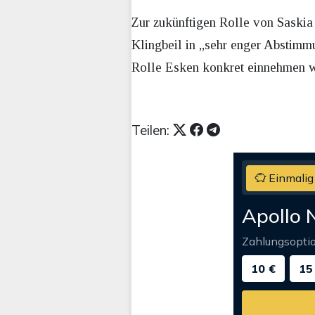
Zur zukünftigen Rolle von Saski
Klingbeil in „sehr enger Abstimm
Rolle Esken konkret einnehmen w
Teilen:
Einmalig
Apollo 
Zahlungsopti
10 €
15