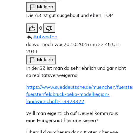
Melden
Die A3 ist gut ausgebaut und eben. TOP
0
Antworten
da war noch was
20.10.2025 um 22:45 Uhr
291T
Melden
In der SZ ist man da sehr ehrlich und gar nicht
so realitätsverweigernd!
https://www.sueddeutsche.de/muenchen/fuerst
fuerstenfeldbruck-oeko-modellregion-
landwirtschaft-li.3323322
Will man eigentlich auf Deuvel komm raus
eine Hungersnot hier anvisieren?
Überall draumherum dann Krater, aber wie