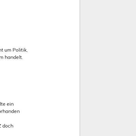
t um Politik,
m handelt.
lte ein
vorhanden
Z doch