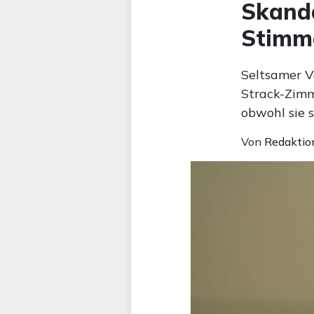
Skand
Stimm
Seltsamer 
Strack-Zimm
obwohl sie 
Von
Redaktio