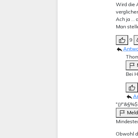
Wird die 
vergliche
Ach ja … 
Man stell
9
Antwo
Thom
Bei H
A
"()!"&§%$
Mel
Mindesten
Obwohl di