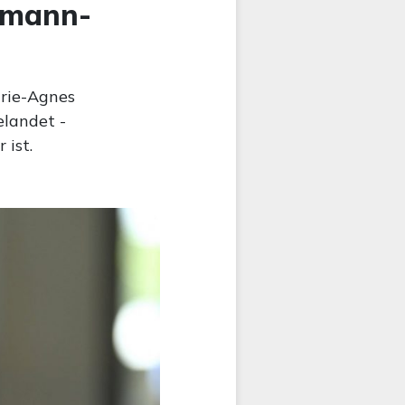
rmann-
rie-Agnes
landet -
ist.