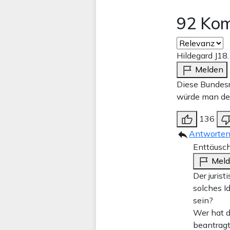
92 Ko
Hildegard J
18
Melden
Diese Bundesre
würde man den
136
Antworte
Enttäusch
Mel
Der jurist
solches I
sein?
Wer hat d
beantragt