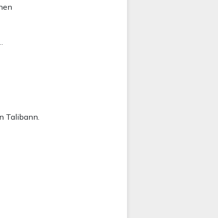
onen
…
n Talibann.