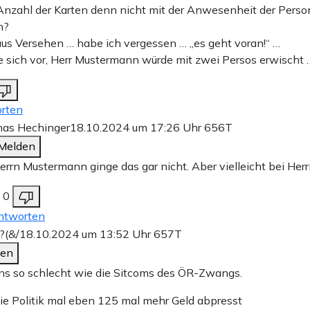
Anzahl der Karten denn nicht mit der Anwesenheit der Pers
n?
aus Versehen … habe ich vergessen … „es geht voran!“ …
e sich vor, Herr Mustermann würde mit zwei Persos erwischt 
rten
as Hechinger
18.10.2024 um 17:26 Uhr
656T
Melden
errn Mustermann ginge das gar nicht. Aber vielleicht bei Herr
0
ntworten
?(&/
18.10.2024 um 13:52 Uhr
657T
den
s so schlecht wie die Sitcoms des ÖR-Zwangs.
e Politik mal eben 125 mal mehr Geld abpresst