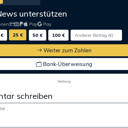
News unterstützen
onen:
Pay
Pay
25 €
 €
50 €
100 €
Weiter zum Zahlen
Bank-Überweisung
Werbung
tar schreiben