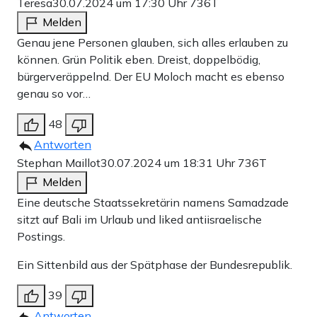
Teresa
30.07.2024 um 17:30 Uhr
736T
Melden
Genau jene Personen glauben, sich alles erlauben zu
können. Grün Politik eben. Dreist, doppelbödig,
bürgerveräppelnd. Der EU Moloch macht es ebenso
genau so vor…
48
Antworten
Stephan Maillot
30.07.2024 um 18:31 Uhr
736T
Melden
Eine deutsche Staatssekretärin namens Samadzade
sitzt auf Bali im Urlaub und liked antiisraelische
Postings.
Ein Sittenbild aus der Spätphase der Bundesrepublik.
39
Antworten