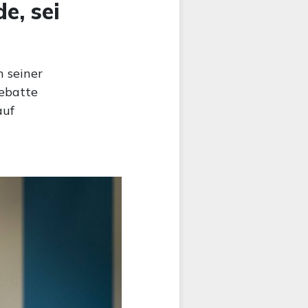
e, sei
n seiner
Debatte
auf