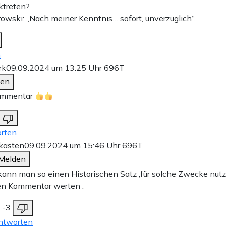
cktreten?
owski: „Nach meiner Kenntnis… sofort, unverzüglich“.
n
rk
09.09.2024 um 13:25 Uhr
696T
den
ommentar
rten
kasten
09.09.2024 um 15:46 Uhr
696T
Melden
ann man so einen Historischen Satz ,für solche Zwecke nutz
en Kommentar werten .
-3
ntworten