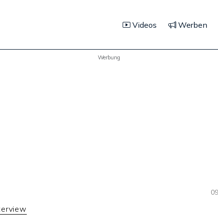
Videos
Werben
Werbung
09
terview