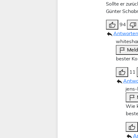
Sollte er zurü
Günter Schabr
94
Antworte
whitesha
Mel
bester K
11
Antwo
jens-
Wie k
best
A