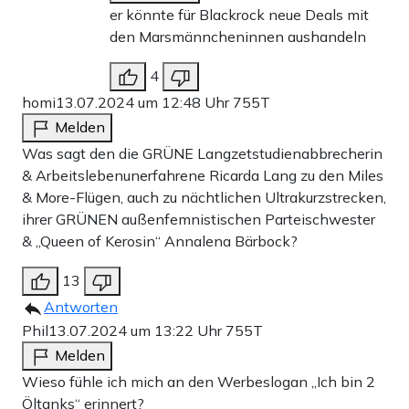
er könnte für Blackrock neue Deals mit
den Marsmänncheninnen aushandeln
4
homi
13.07.2024 um 12:48 Uhr
755T
Melden
Was sagt den die GRÜNE Langzetstudienabbrecherin
& Arbeitslebenunerfahrene Ricarda Lang zu den Miles
& More-Flügen, auch zu nächtlichen Ultrakurzstrecken,
ihrer GRÜNEN außenfemnistischen Parteischwester
& „Queen of Kerosin“ Annalena Bärbock?
13
Antworten
Phil
13.07.2024 um 13:22 Uhr
755T
Melden
Wieso fühle ich mich an den Werbeslogan „Ich bin 2
Öltanks“ erinnert?