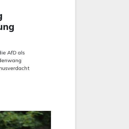
g
ung
ie AfD als
aldenwang
smusverdacht