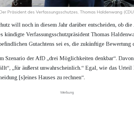
Der Präsident des Verfassungsschutzes, Thomas Haldenwang (CDU
utz will noch in diesem Jahr darüber entscheiden, ob die 
Dies kündigte Verfassungsschutzpräsident Thomas Haldenw
 befindlichen Gutachtens sei es, die zukünftige Bewertung d
Szenario der AfD „drei Möglichkeiten denkbar“. Davon ha
t“, „für äußerst unwahrscheinlich.“ Egal, wie das Urteil le
heidung [s]eines Hauses zu rechnen“.
Werbung