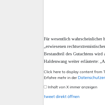
Für wesentlich wahrscheinlicher
„erwiesenen rechtsextremistische
Bestandteil des Gutachtens wird a
Haldenwang weiter erläuterte: „A
Inhalt
Click here to display content from T
von
Datenschutzer
Erfahre mehr in der
X
Inhalt von X immer anzeigen
anzeigen
tweet direkt öffnen