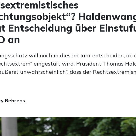
sextremistisches
chtungsobjekt“? Haldenwan
t Entscheidung über Einstuf
D an
ngsschutz will noch in diesem Jahr entscheiden, ob d
rechtsextrem“ eingestuft wird. Präsident Thomas H
 „äußerst unwahrscheinlich“, dass der Rechtsextremi
ry Behrens