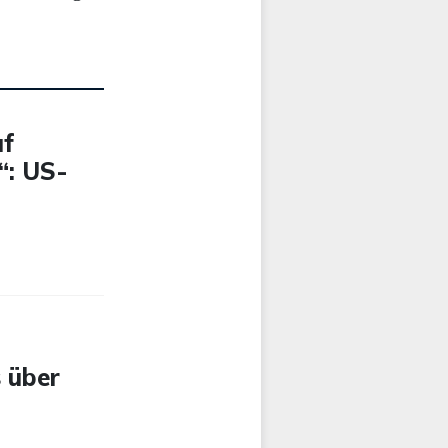
uf
“: US-
 über