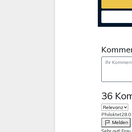
Kommen
36 Ko
Philoktet
28.0
Melden
Sehr gut! Fra