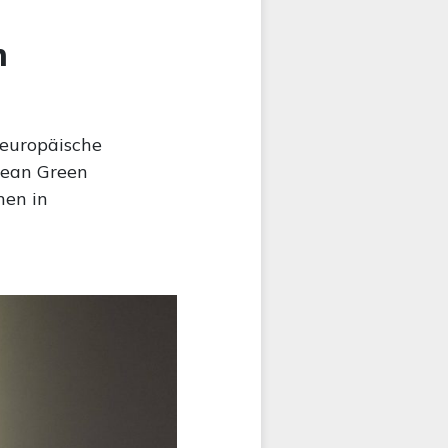
n
 europäische
pean Green
nen in