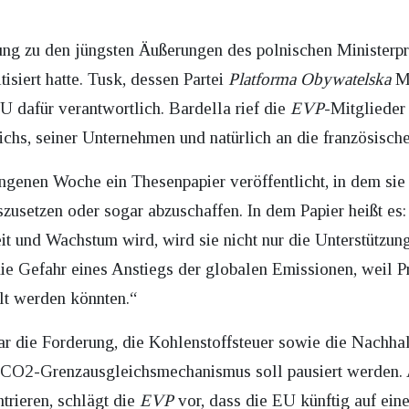
ng zu den jüngsten Äußerungen des polnischen Ministerpr
isiert hatte. Tusk, dessen Partei
Platforma Obywatelska
Mi
U dafür verantwortlich. Bardella rief die
EVP
-Mitglieder
chs, seiner Unternehmen und natürlich an die französische
angenen Woche ein Thesenpapier veröffentlicht, in dem si
usetzen oder sogar abzuschaffen. In dem Papier heißt es:
it und Wachstum wird, wird sie nicht nur die Unterstützun
 die Gefahr eines Anstiegs der globalen Emissionen, weil 
lt werden könnten.“
ar die Forderung, die Kohlenstoffsteuer sowie die Nachhal
 CO2-Grenzausgleichsmechanismus soll pausiert werden. An
trieren, schlägt die
EVP
vor, dass die EU künftig auf ei