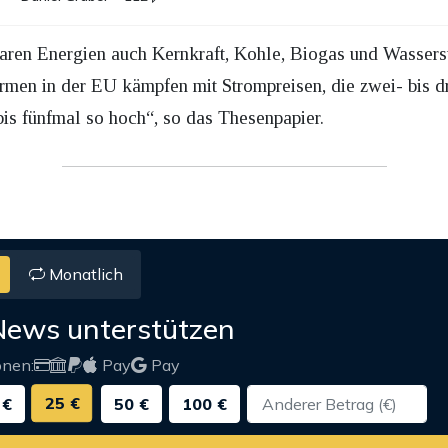
ren Energien auch Kernkraft, Kohle, Biogas und Wasserstof
Firmen in der EU kämpfen mit Strompreisen, die zwei- bis d
is fünfmal so hoch“, so das Thesenpapier.
Monatlich
News unterstützen
onen:
Pay
Pay
25 €
 €
50 €
100 €