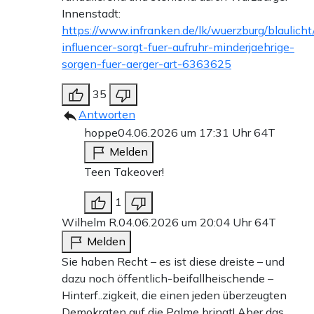
Innenstadt:
https://www.infranken.de/lk/wuerzburg/blaulich
influencer-sorgt-fuer-aufruhr-minderjaehrige-
sorgen-fuer-aerger-art-6363625
35
Antworten
hoppe
04.06.2026 um 17:31 Uhr
64T
Melden
Teen Takeover!
1
Wilhelm R.
04.06.2026 um 20:04 Uhr
64T
Melden
Sie haben Recht – es ist diese dreiste – und
dazu noch öffentlich-beifallheischende –
Hinterf..zigkeit, die einen jeden überzeugten
Demokraten auf die Palme bringt! Aber das