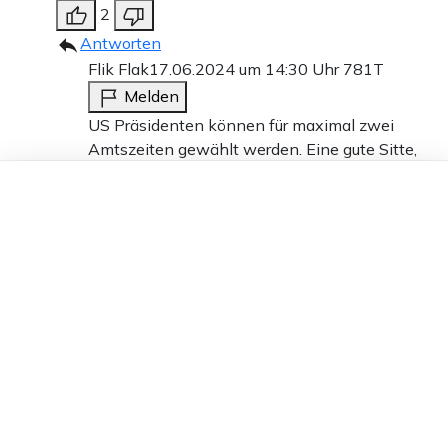
2
Antworten
Flik Flak
17.06.2024 um 14:30 Uhr
781T
Melden
US Präsidenten können für maximal zwei
Amtszeiten gewählt werden. Eine gute Sitte,
die wir auch einführen sollten.
Dieser Artikel ist kostenlos für alle –
dank
Freunden von Apollo News »
6
Antworten
PFischer,
17.06.2024 um 12:10 Uhr
782T
Melden
RIP, sleepy Joe.
9
Antworten
ber
17.06.2024 um 14:21 Uhr
781T