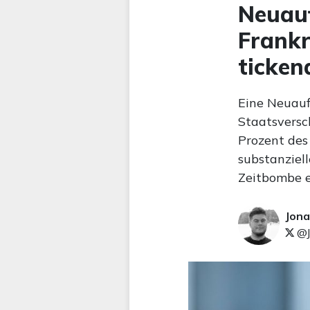
Neuauf
Frankr
ticken
Eine Neuauf
Staatsversc
Prozent des
substanziel
Zeitbombe e
Jona
@J