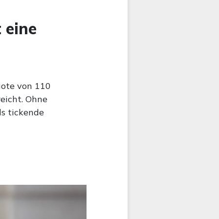
 eine
uote von 110
eicht. Ohne
ls tickende