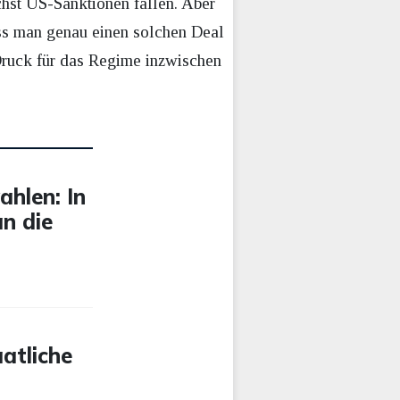
chst US-Sanktionen fallen. Aber
ass man genau einen solchen Deal
Druck für das Regime inzwischen
ahlen: In
n die
atliche