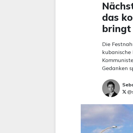
Nächst
das k
bringt
Die Festnah
kubanische 
Kommunisten
Gedanken sp
Seb
@s