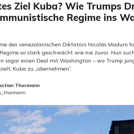
es Ziel Kuba? Wie Trumps D
ommunistische Regime ins W
me des venezolanischen Diktators Nicolás Maduro h
Regime so stark geschwächt wie nie zuvor. Nun suc
 sogar einen Deal mit Washington – wo Trump jün
ielt, Kuba zu „übernehmen“.
astian Thormann
_thormann