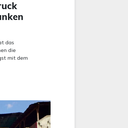
ruck
anken
at das
hen die
gst mit dem