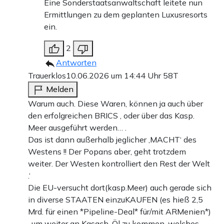
Eine Sonderstaatsanwaltschaft leitete nun
Ermittlungen zu dem geplanten Luxusresorts
ein.
2
Antworten
Trauerklos
10.06.2026 um 14:44 Uhr
58T
Melden
Warum auch. Diese Waren, können ja auch über
den erfolgreichen BRICS , oder über das Kasp.
Meer ausgeführt werden… .
Das ist dann außerhalb jeglicher ‚MACHT‘ des
Westens !! Der Popans aber, geht trotzdem
weiter. Der Westen kontrolliert den Rest der Welt
.‘
Die EU-versucht dort(kasp.Meer) auch gerade sich
in diverse STAATEN einzuKAUFEN (es hieß 2,5
Mrd. für einen *Pipeline-Deal* für/mit ARMenien*)
, um weiter an Kasach. Öl zu kommen, welches