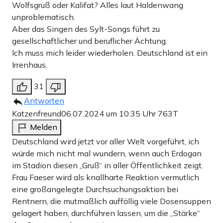
„menschenverachtende Symbolik zum Ausdruck gebracht
Wolfsgruß oder Kalifat? Alles laut Haldenwang
unproblematisch.
wird“, erklärte der Gewerkschaftsvorsitzende Jochen
Aber das Singen des Sylt-Songs führt zu
Kopelke.
gesellschaftlicher und beruflicher Ächtung.
Ich muss mich leider wiederholen. Deutschland ist ein
Irrenhaus.
Werbung
31
Antworten
Katzenfreund
06.07.2024 um 10:35 Uhr
763T
Melden
Deutschland wird jetzt vor aller Welt vorgeführt, ich
würde mich nicht mal wundern, wenn auch Erdogan
im Stadion diesen „Gruß“ in aller Öffentlichkeit zeigt.
Frau Faeser wird als knallharte Reaktion vermutlich
eine großangelegte Durchsuchungsaktion bei
Rentnern, die mutmaßlich auffällig viele Dosensuppen
gelagert haben, durchführen lassen, um die „Stärke“
Über ein mögliches Verbotsverfahren des Wolfsgrußes