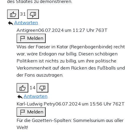
des Staates zu demonstrieren.
wollte sich das Bundesinnenministerium auf Anfrage von
31
Apollo News
nicht äußern.
Antworten
Antigreen
06.07.2024 um 11:27 Uhr
763T
Anzeige
Melden
Was der Faeser in Katar (Regenbogenbinde) recht
war, wäre Erdogan nur billig. Diesen schäbigen
Politikern ist nichts zu billig, um ihre politische
Verkommenheit auf dem Rücken des Fußballs und
der Fans auszutragen.
Unser VPN-Partner
Surfshark
14
Antworten
Sie wollen sich besser im Netz schützen? Dafür ist eine VPN
empfehlenswert. Wenn Sie sich für einen VPN-Anbieter
Karl-Ludwig Petry
06.07.2024 um 15:56 Uhr
762T
entscheiden, dann gerne für den
Apollo News-Partner
Melden
Surfshark
, wo Sie auch drei Monate gratis erhalten.
Für die Gazetten-Spalten: Sammelsurium aus aller
Jetzt VPN-Zugang sichern
Welt!