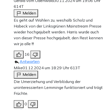
Gerald vom Odenwald
30.11.2024 um 19:06 Uhr
614T
Melden
Es geht auf Wahlen zu, weshalb Scholz und
Habeck von der Linksgrünen Mainstream Presse
wieder hochgejubelt werden. Harris wurde auch
von dieser Presse hochgejubelt, den Rest kennen
wir ja alle !!!
16
Antworten
Mike
01.12.2024 um 18:29 Uhr
613T
Melden
Die Umerziehung und Verblödung der
uninteressierten Lemminge funktioniert und trägt
Früchte.
0