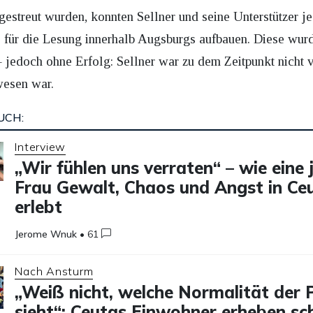
estreut wurden, konnten Sellner und seine Unterstützer j
s für die Lesung innerhalb Augsburgs aufbauen. Diese wur
 jedoch ohne Erfolg: Sellner war zu dem Zeitpunkt nicht vo
wesen war.
UCH:
Interview
„Wir fühlen uns verraten“ – wie eine 
Frau Gewalt, Chaos und Angst in Ce
erlebt
Jerome Wnuk
•
61
Nach Ansturm
„Weiß nicht, welche Normalität der 
sieht“: Ceutas Einwohner erheben s