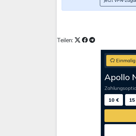
Jetzt VPN-Zuga
Teilen:
Einmalig
Apollo 
Zahlungsopti
10 €
15