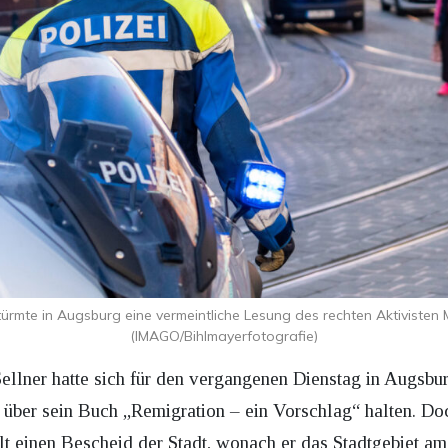
stürmte in Augsburg eine vermeintliche Lesung des rechten Aktivisten M
(IMAGO/Bihlmayerfotografie)
ellner hatte sich für den vergangenen Dienstag in Augsbur
 über sein Buch „Remigration – ein Vorschlag“ halten. Do
elt einen Bescheid der Stadt, wonach er das Stadtgebiet am 1