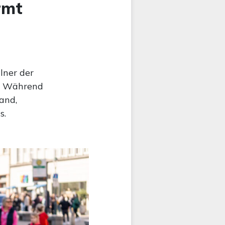
rmt
lner der
t: Während
and,
s.