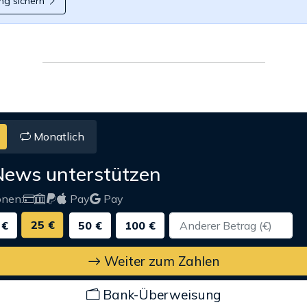
ng sichern
Monatlich
News unterstützen
onen:
Pay
Pay
25 €
 €
50 €
100 €
Weiter zum Zahlen
Bank-Überweisung