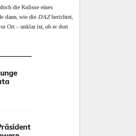
edoch die Kulisse eines
de dann, wie die
DAZ
berichtet,
r Ort – unklar ist, ob er dort
junge
uta
Präsident
chwere