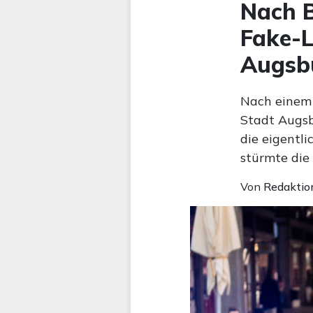
Nach B
Fake-L
Augsb
Nach einem 
Stadt Augsb
die eigentl
stürmte die
Von
Redaktio