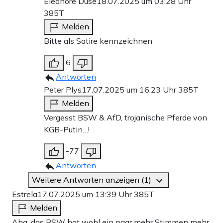
Eleonore Düse
18.07.2025 um 03:28 Uhr
385T
Melden
Bitte als Satire kennzeichnen
6
Antworten
Peter Plys
17.07.2025 um 16:23 Uhr
385T
Melden
Vergesst BSW & AfD, trojanische Pferde von
KGB-Putin…!
-77
Antworten
Weitere Antworten anzeigen (1)
Estrela
17.07.2025 um 13:39 Uhr
385T
Melden
Aha, das BSW hat wohl ein paar mehr Stimmen mehr