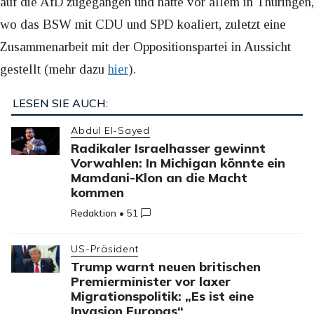
auf die AfD zugegangen und hatte vor allem in Thüringen,
wo das BSW mit CDU und SPD koaliert, zuletzt eine
Zusammenarbeit mit der Oppositionspartei in Aussicht
gestellt (mehr dazu
hier
).
LESEN SIE AUCH:
Abdul El-Sayed
Radikaler Israelhasser gewinnt
Vorwahlen: In Michigan könnte ein
Mamdani-Klon an die Macht
kommen
Redaktion
•
51
US-Präsident
Trump warnt neuen britischen
Premierminister vor laxer
Migrationspolitik: „Es ist eine
Invasion Europas“