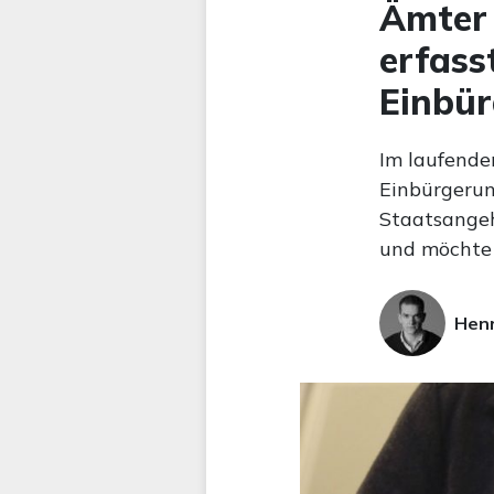
Ämter
erfass
Einbü
Im laufenden
Einbürgerun
Staatsangeh
und möchte 
Hen