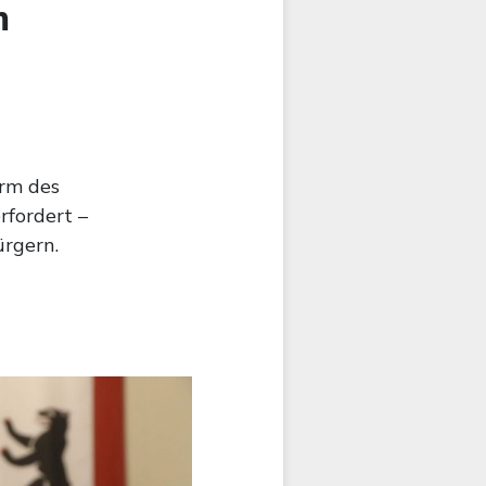
m
orm des
rfordert –
rgern.