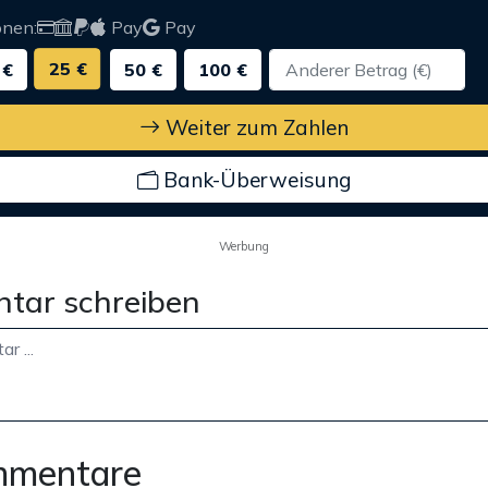
onen:
Pay
Pay
25 €
 €
50 €
100 €
Weiter zum Zahlen
Bank-Überweisung
Werbung
tar schreiben
mmentare