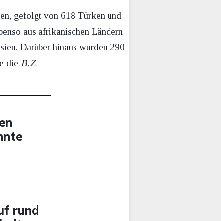
ien, gefolgt von 618 Türken und
benso aus afrikanischen Ländern
Asien. Darüber hinaus wurden 290
te die
B.Z.
gen
nnte
uf rund