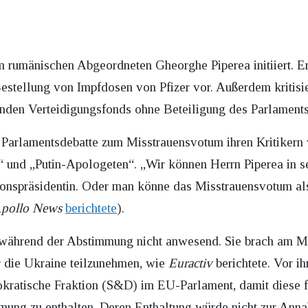
rumänischen Abgeordneten Gheorghe Piperea initiiert. Er
estellung von Impfdosen von Pfizer vor. Außerdem kritisi
den Verteidigungsfonds ohne Beteiligung des Parlaments 
Parlamentsdebatte zum Misstrauensvotum ihren Kritikern v
er“ und „Putin-Apologeten“. „Wir können Herrn Piperea in
onspräsidentin. Oder man könne das Misstrauensvotum al
pollo News
berichtete
).
 während der Abstimmung nicht anwesend. Sie brach am 
r die Ukraine teilzunehmen, wie
Euractiv
berichtete. Vor i
kratische Fraktion (S&D) im EU-Parlament, damit diese f
immung zu enthalten. Deren Enthaltung würde nicht zur An