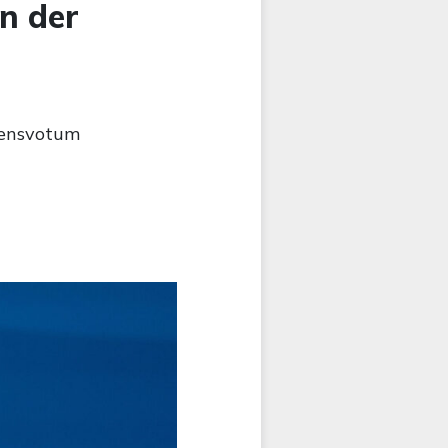
n der
uensvotum