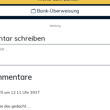
Bank-Überweisung
Werbung
tar schreiben
mmentare
25 um 12:11 Uhr
393T
e das gedacht…..