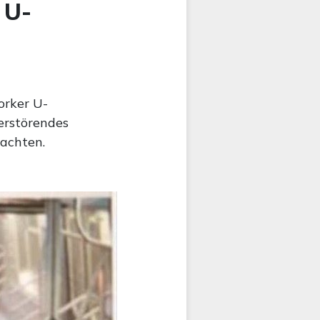
 U-
orker U-
erstörendes
achten.