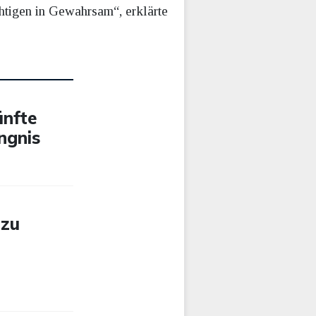
htigen in Gewahrsam“, erklärte
ünfte
ngnis
 zu