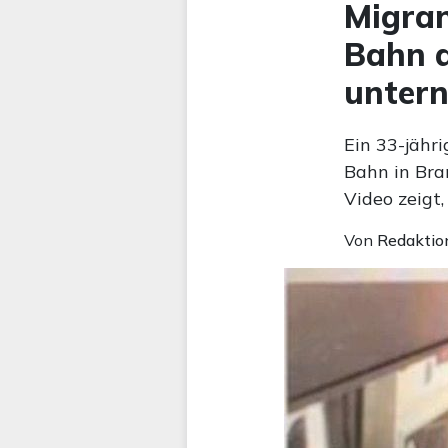
Migran
Bahn a
untern
Ein 33-jähr
Bahn in Bra
Video zeigt
Von
Redaktio