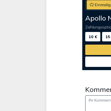
Einmalig
Apollo 
Zahlungsopti
10 €
15
Kommen