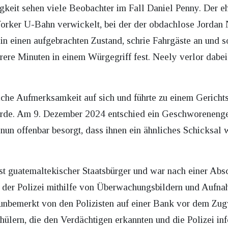
gkeit sehen viele Beobachter im Fall Daniel Penny. Der 
orker U-Bahn verwickelt, bei der der obdachlose Jorda
n einen aufgebrachten Zustand, schrie Fahrgäste an und sor
hrere Minuten in einem Würgegriff fest. Neely verlor dabe
iche Aufmerksamkeit auf sich und führte zu einem Gerich
urde. Am 9. Dezember 2024 entschied ein Geschworenenger
 nun offenbar besorgt, dass ihnen ein ähnliches Schicksal
st guatemaltekischer Staatsbürger und war nach einer Absc
n der Polizei mithilfe von Überwachungsbildern und Auf
aß unbemerkt von den Polizisten auf einer Bank vor dem Z
hülern, die den Verdächtigen erkannten und die Polizei i