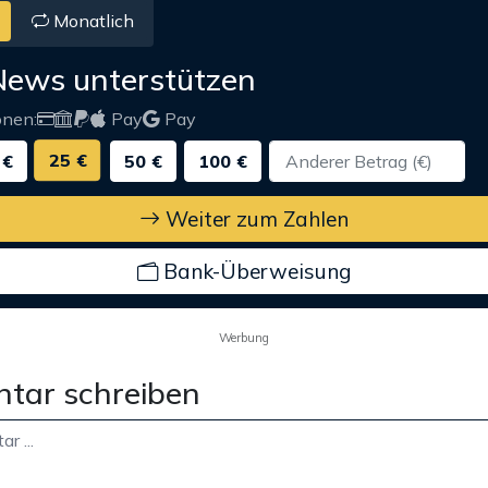
Monatlich
News unterstützen
onen:
Pay
Pay
25 €
 €
50 €
100 €
Weiter zum Zahlen
Bank-Überweisung
Werbung
tar schreiben