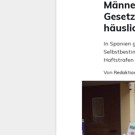
Männer
Gesetz
häusl
In Spanien 
Selbstbesti
Haftstrafen 
Von
Redaktio