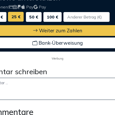
onen:
Pay
Pay
25 €
 €
50 €
100 €
Weiter zum Zahlen
Bank-Überweisung
Werbung
tar schreiben
mmentare