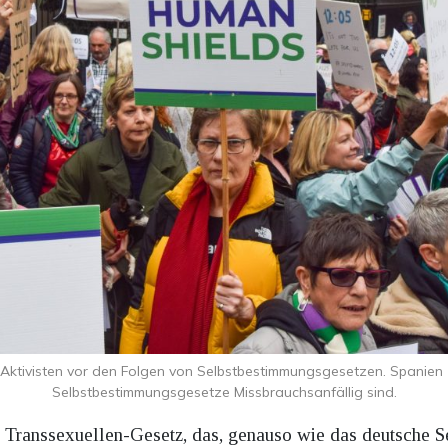
Aktivisten vor den Folgen von Selbstbestimmungsgesetzen. Spanien z
Selbstbestimmungsgesetze Missbrauchsanfällig sind.
in Transsexuellen-Gesetz, das, genauso wie das deutsche 