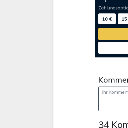
Zahlungsopti
10 €
15
Kommen
34 Ko