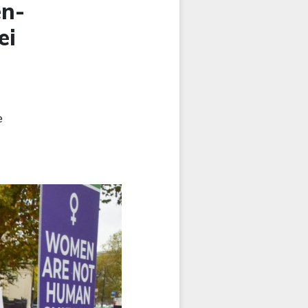
en-
ei
e