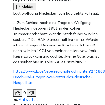
Okj
20.06.2026 um 21:13 Uhr
46T
Melden
Laut wolfgang Niedecken von bap gehts köln gut.
„…Zum Schluss noch eine Frage an Wolfgang
Niedecken, geboren 1951 in der Kölner
Trümmerlandschaft: War die Stadt früher wirklich
sauberer? Der BAP-Sänger hält kurz inne. «Würde
ich nicht sagen. Das sind so Klischees. Ich weiß
noch, wie ich 1974 von meiner ersten New-York-
Reise zurückkam und dachte: „Meine Güte, was ist
das sauber hier in Köln!“» Alles ist relativ….“
https://www.lz.de/ueberregional/nachrichten/24180
Dreck-und-Drogen-Wer-rettet-das-deutsche-
Neapel.html
0
Antworten