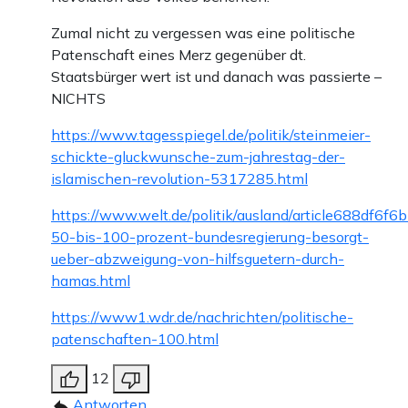
Zumal nicht zu vergessen was eine politische
Patenschaft eines Merz gegenüber dt.
Staatsbürger wert ist und danach was passierte –
NICHTS
https://www.tagesspiegel.de/politik/steinmeier-
schickte-gluckwunsche-zum-jahrestag-der-
islamischen-revolution-5317285.html
https://www.welt.de/politik/ausland/article688df6
50-bis-100-prozent-bundesregierung-besorgt-
ueber-abzweigung-von-hilfsguetern-durch-
hamas.html
https://www1.wdr.de/nachrichten/politische-
patenschaften-100.html
12
Antworten