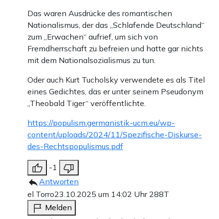
Das waren Ausdrücke des romantischen
Nationalismus, der das „Schlafende Deutschland“
zum „Erwachen“ aufrief, um sich von
Fremdherrschaft zu befreien und hatte gar nichts
mit dem Nationalsozialismus zu tun.
Oder auch Kurt Tucholsky verwendete es als Titel
eines Gedichtes, das er unter seinem Pseudonym
„Theobald Tiger“ veröffentlichte.
https://populism.germanistik-ucm.eu/wp-
content/uploads/2024/11/Spezifische-Diskurse-
des-Rechtspopulismus.pdf
-1
Antworten
el Torro
23.10.2025 um 14:02 Uhr
288T
Melden