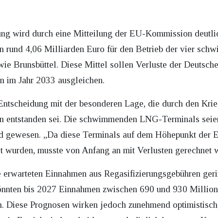
ung wird durch eine Mitteilung der EU-Kommission deutli
on rund 4,06 Milliarden Euro für den Betrieb der vier s
owie Brunsbüttel. Diese Mittel sollen Verluste der Deut
en im Jahr 2033 ausgleichen.
 Entscheidung mit der besonderen Lage, die durch den Krie
gen entstanden sei. Die schwimmenden LNG-Terminals sei
d gewesen. „Da diese Terminals auf dem Höhepunkt der E
t wurden, musste von Anfang an mit Verlusten gerechnet 
 erwarteten Einnahmen aus Regasifizierungsgebühren geri
önnten bis 2027 Einnahmen zwischen 690 und 930 Millione
n. Diese Prognosen wirken jedoch zunehmend optimistisch,