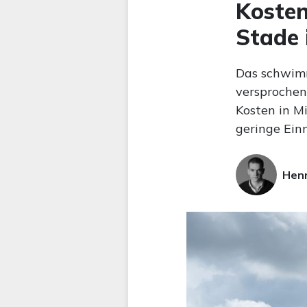
Kosten
Stade 
Das schwimm
versproche
Kosten in M
geringe Ein
Hen