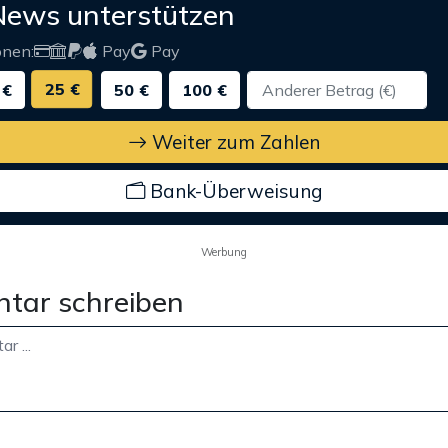
News unterstützen
onen:
Pay
Pay
25 €
 €
50 €
100 €
Weiter zum Zahlen
Bank-Überweisung
Werbung
tar schreiben