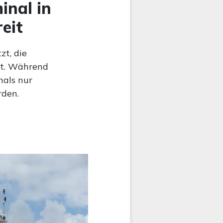
inal in
eit
t, die
st. Während
nals nur
rden.