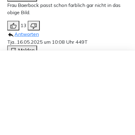
Frau Baerbock passt schon farblich gar nicht in das
obige Bild.
13
Antworten
Tja...
16.05.2025 um 10:08 Uhr
449T
Melden
Dieser Artikel ist kostenlos für alle –
Dann bitte schnell einen Gegenkandidaten aufstellen!
dank
Freunden von Apollo News »
Schliesslich leben wir in einer Demokratie.
Und wir reden hier von der UN, nicht von irgendeiner
Hundehütte
7
Antworten
fRANK
16.05.2025 um 08:28 Uhr
449T
Melden
Jetzt kann sie endlich ,dem Rest (die nicht
heimgesuchten Ländern) zeigen das neue Sprachen