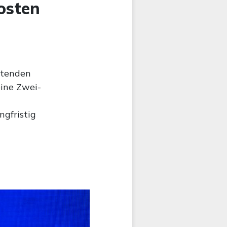
osten
etenden
eine Zwei-
ngfristig