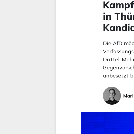
Kampf 
in Thü
Kandi
Die AfD möc
Verfassungsr
Drittel-Meh
Gegenvorsch
unbesetzt b
Mari