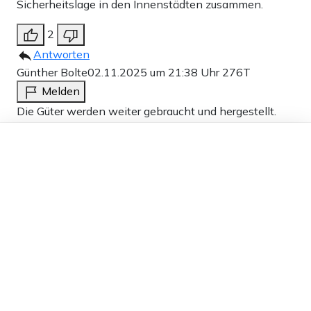
Sicherheitslage in den Innenstädten zusammen.
2
Antworten
Günther Bolte
02.11.2025 um 21:38 Uhr
276T
Melden
Die Güter werden weiter gebraucht und hergestellt.
Die Produktionsstätten mit Arbeitsplätzen, Gewinnen
Dieser Artikel ist kostenlos für alle –
und Steuern wandern in Industrie-freundliche Länder
dank
Freunden von Apollo News »
ab. Womöglich müssen wir mitwandern. Nun ade
mein lieb Heimatland…. Es ist mir eh fremd geworden.
2
Antworten
Jürgen G .
02.11.2025 um 17:50 Uhr
277T
Melden
Der Untergang in seiner vollen Pracht!