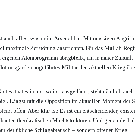
zt auch alles, was er im Arsenal hat. Mit massiven Angriffe
ael maximale Zerstörung anzurichten. Für das Mullah-Regim
 eigenen Atomprogramm übrigbleibt, um in naher Zukunft
utionsgarden angeführtes Militär den aktuellen Krieg übe
ottesstaates immer weiter ausgedünnt, steht nämlich auch d
iel. Längst ruft die Opposition im aktuellen Moment der
leibt offen. Aber klar ist: Es ist ein entscheidender, exist
ebauten theokratischen Machtstrukturen. Und genau deshalb
nur der übliche Schlagabtausch – sondern offener Krieg.