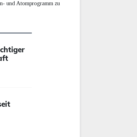
eten- und Atomprogramm zu
ichtiger
aft
eit