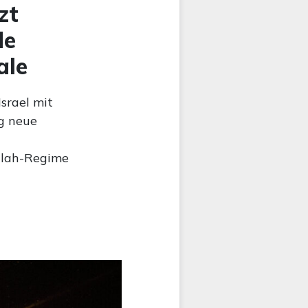
zt
de
ale
srael mit
ig neue
llah-Regime