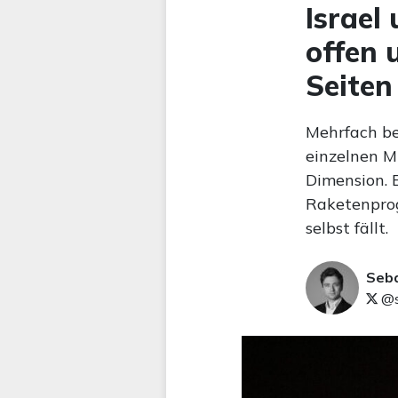
Israel 
offen 
Seiten
Mehrfach be
einzelnen Mi
Dimension. E
Raketenprog
selbst fällt.
Seb
@s