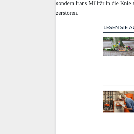
sondern Irans Militär in die Kni
zerstören.
LESEN SIE A