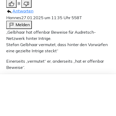
8
Antworten
Hannes
27.01.2025 um 11:35 Uhr
558T
Melden
„Gelbhaar hat offenbar Beweise für Audretsch-
Netzwerk hinter Intrige.
Stefan Gelbhaar vermutet, dass hinter den Vorwürfen
eine gezielte Intrige steckt“
Einerseits „vermutet“ er, anderseits „hat er offenbar
Beweise“.
Was stimmt denn jetzt?
Dieser Artikel ist kostenlos für alle –
dank
Freunden von Apollo News »
7
Antworten
Katzenfreund
27.01.2025 um 12:15 Uhr
558T
Melden