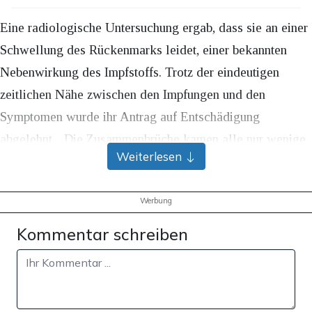
Eine radiologische Untersuchung ergab, dass sie an einer
Schwellung des Rückenmarks leidet, einer bekannten
Nebenwirkung des Impfstoffs. Trotz der eindeutigen
zeitlichen Nähe zwischen den Impfungen und den
Symptomen wurde ihr Antrag auf Entschädigung
abgelehnt. „Die Zusammenbrüche kamen alle nur wenige
Weiterlesen
Tage, nachdem sie die Impfung bekommen hatte“, sagte
Sanders’ Ehemann. „Das alles muss gründlich untersucht
Werbung
werden.“
Kommentar schreiben
Auf Anfrage des
Telegraph
betonte ein Sprecher von
AstraZeneca vor allem die große Bedeutung, die man bei
der Beendigung der Pandemie gespielt hätte.
„Unabhängigen Schätzungen zufolge wurden allein im