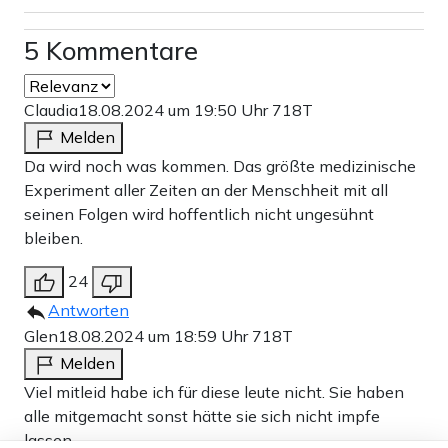
ersten Jahr der Anwendung über sechs Millionen
5 Kommentare
Menschenleben gerettet“, erklärt man stolz. Der Impfstoff
von AstraZeneca habe in klinischen Studien und in der
Claudia
18.08.2024 um 19:50 Uhr
718T
Praxis immer wieder gezeigt, dass er ein akzeptables
Melden
Sicherheitsprofil aufweise. Aufsichtsbehörden auf der
Da wird noch was kommen. Das größte medizinische
ganzen Welt wiederum hätten erklärt, dass der Nutzen der
Experiment aller Zeiten an der Menschheit mit all
seinen Folgen wird hoffentlich nicht ungesühnt
Impfung die Risiken der extrem seltenen potenziellen
bleiben.
Nebenwirkungen überwiege. Bezüglich der Diskussion
um Impfschäden sagte der Sprecher: „Unser Mitgefühl
24
Antworten
gilt allen, die Angehörige verloren oder gesundheitliche
Glen
18.08.2024 um 18:59 Uhr
718T
Probleme gemeldet haben.“
Melden
Viel mitleid habe ich für diese leute nicht. Sie haben
Teilen:
alle mitgemacht sonst hätte sie sich nicht impfe
Zu den Kommentaren (5)
lassen.