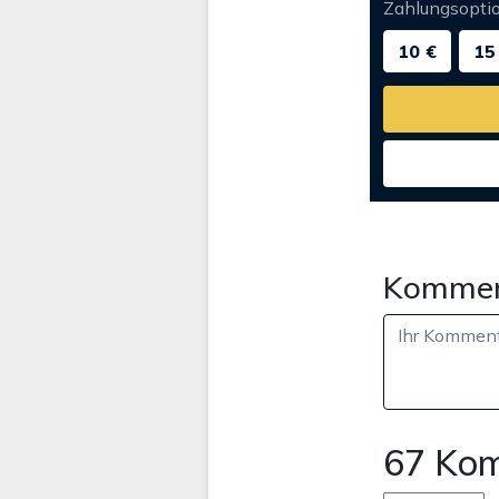
Zahlungsopti
10 €
15
Kommen
67 Ko