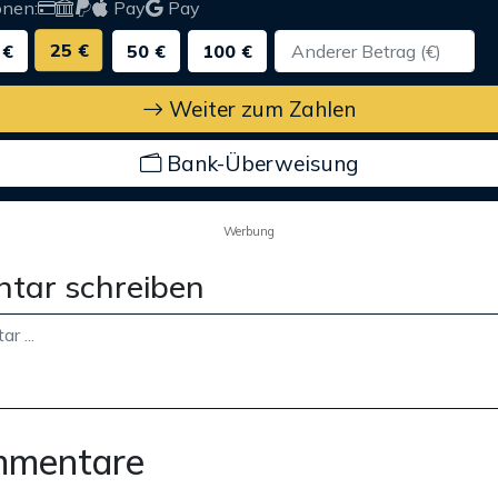
onen:
Pay
Pay
25 €
 €
50 €
100 €
Weiter zum Zahlen
Bank-Überweisung
Werbung
tar schreiben
mmentare