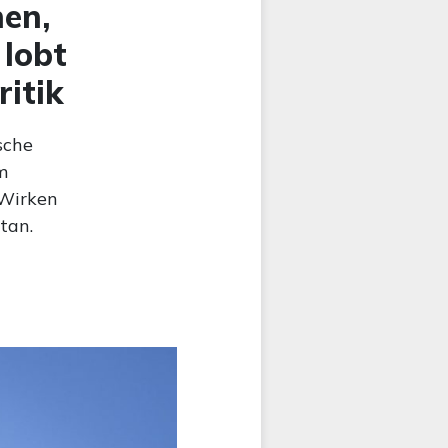
hen,
 lobt
ritik
sche
m
 Wirken
tan.