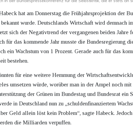
h in der Bundespressekonferenz für die Selbstkritik, die er stets an 
Habeck hat am Donnerstag die Frühjahrsprojektion der Bun
b bekannt wurde. Deutschlands Wirtschaft wird demnach im
etzt sich der Negativtrend der vergangenen beiden Jahre fo
ch für das kommende Jahr musste die Bundesregierung die
noch ein Wachstum von 1 Prozent. Gerade auch für das ko
it bestehen.
nnten für eine weitere Hemmung der Wirtschaftsentwicklun
les umsetzen würde, worüber man in der Ampel noch mit d
terstützung der Grünen im Bundestag und Bundesrat ein
s werde in Deutschland nun zu „schuldenfinanziertem Wac
ber Geld allein löst kein Problem“, sagte Habeck. Jedoc
rden die Milliarden verpuffen.