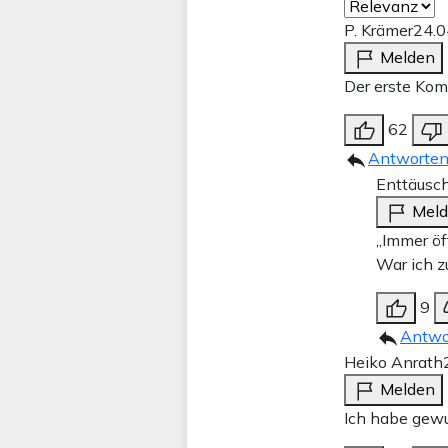
P. Krämer
24.0
Melden
Der erste Komi
62
Antworte
Enttäusch
Mel
„Immer öf
War ich z
9
Antwo
Heiko Anrath
Melden
Ich habe gewus