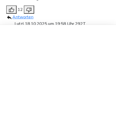
12
Antworten
LutzL
18.10.2025 um 19:58 Uhr
292T
Dieser Artikel ist kostenlos für alle –
Melden
dank
Freunden von Apollo News »
Deutschland ist demnächst Weltmeister!
2
Antworten
Peggy
18.10.2025 um 18:49 Uhr
292T
Melden
Das Problem liegt doch darin, daß inzwischen alles
öffentlich Leben den Befindlichkeiten einer
eingewanderten Religion untergeordnet wird.
12
Antworten
der verkaterte Stiefel
18.10.2025 um 19:13 Uhr