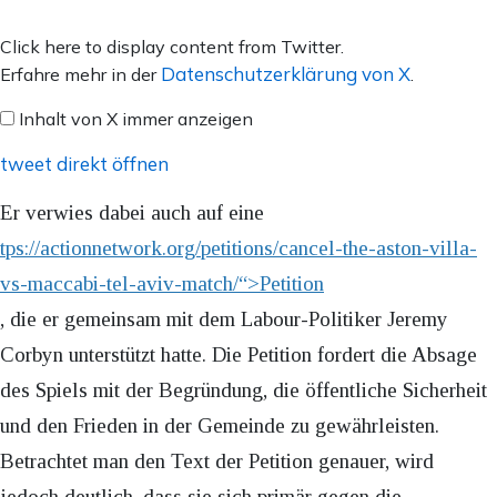
Inhalt
Click here to display content from Twitter.
von
Datenschutzerklärung von X
Erfahre mehr in der
.
X
Inhalt von X immer anzeigen
anzeigen
tweet direkt öffnen
Er verwies dabei auch auf eine
tps://actionnetwork.org/petitions/cancel-the-aston-villa-
vs-maccabi-tel-aviv-match/“>Petition
, die er gemeinsam mit dem Labour-Politiker Jeremy
Corbyn unterstützt hatte. Die Petition fordert die Absage
des Spiels mit der Begründung, die öffentliche Sicherheit
und den Frieden in der Gemeinde zu gewährleisten.
Betrachtet man den Text der Petition genauer, wird
jedoch deutlich, dass sie sich primär gegen die