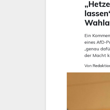
„Hetze
lassen
Wahla
Ein Komment
eines AfD-P
„genau dafü
der Macht k
Von
Redaktio