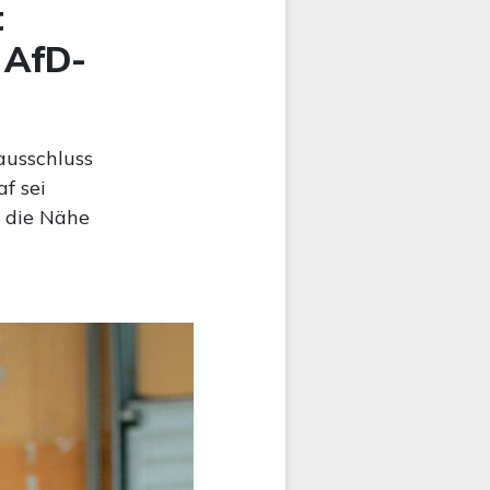
t
 AfD-
ausschluss
f sei
n die Nähe