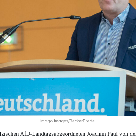
imago images/BeckerBredel
älzischen AfD-Landtagsabgeordneten Joachim Paul von de