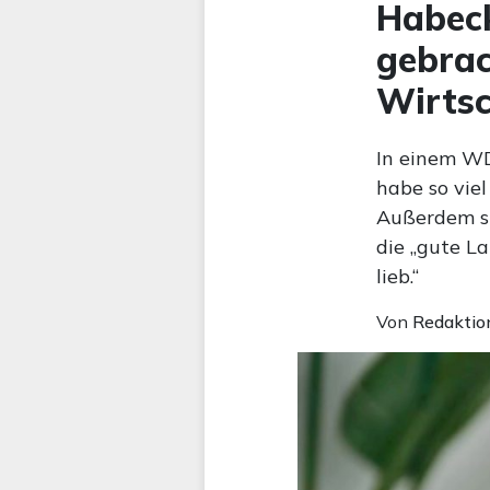
Habeck
gebrac
Wirtsc
In einem WD
habe so viel
Außerdem ste
die „gute L
lieb.“
Von
Redaktio