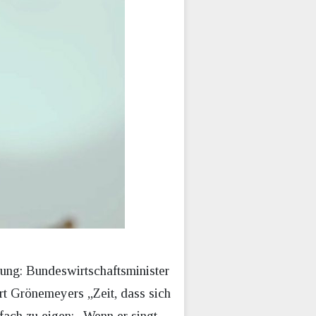
.
zung: Bundeswirtschaftsminister
rt Grönemeyers „Zeit, dass sich
fach zu eigen: „Wenn er singt