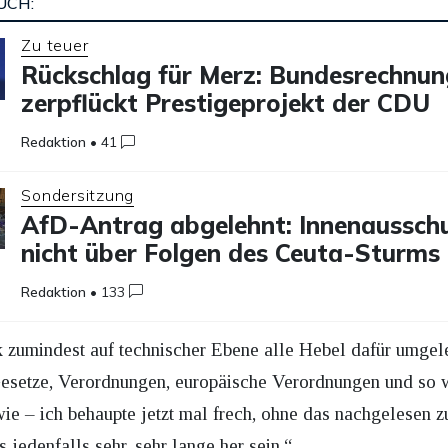
UCH:
Zu teuer
Rückschlag für Merz: Bundesrechnu
zerpflückt Prestigeprojekt der CDU
Redaktion
•
41
Sondersitzung
AfD-Antrag abgelehnt: Innenausschu
nicht über Folgen des Ceuta-Sturms
Redaktion
•
133
k zumindest auf technischer Ebene alle Hebel dafür umgele
Gesetze, Verordnungen, europäische Verordnungen und so 
wie – ich behaupte jetzt mal frech, ohne das nachgelesen z
 jedenfalls sehr, sehr lange her sein.“