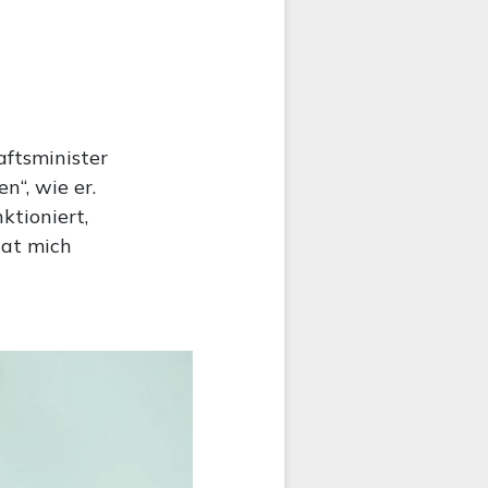
ftsminister
n“, wie er.
ktioniert,
hat mich