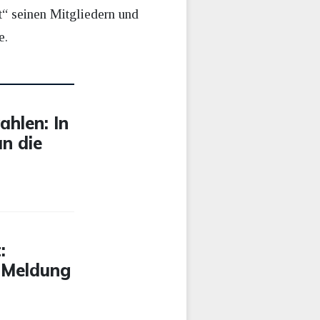
t“ seinen Mitgliedern und
e.
ahlen: In
n die
:
 Meldung