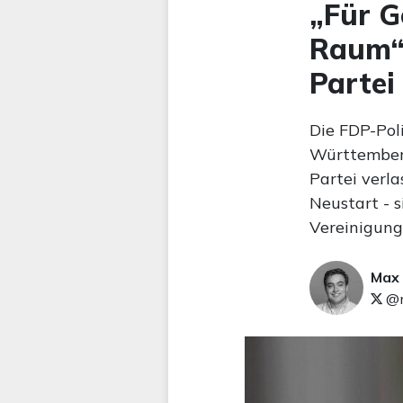
„Für G
Raum“:
Partei
Die FDP-Pol
Württemberg
Partei verla
Neustart - s
Vereinigung
Max
@m