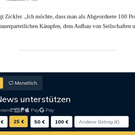
agt Zickler. „Ich möchte, dass man als Abgeordnete 100 Pr
 innerparteilichen Kämpfen, dem Aufbau von Seilschaften
Monatlich
News unterstützen
onen:
Pay
Pay
25 €
 €
50 €
100 €