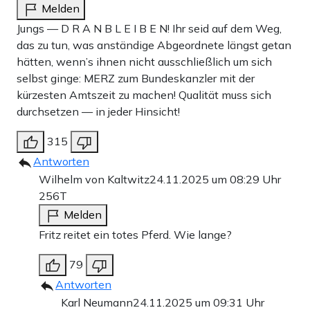
Melden
Jungs — D R A N B L E I B E N! Ihr seid auf dem Weg,
das zu tun, was anständige Abgeordnete längst getan
hätten, wenn’s ihnen nicht ausschließlich um sich
selbst ginge: MERZ zum Bundeskanzler mit der
kürzesten Amtszeit zu machen! Qualität muss sich
durchsetzen — in jeder Hinsicht!
315
Antworten
Wilhelm von Kaltwitz
24.11.2025 um 08:29 Uhr
256T
Melden
Fritz reitet ein totes Pferd. Wie lange?
79
Antworten
Karl Neumann
24.11.2025 um 09:31 Uhr