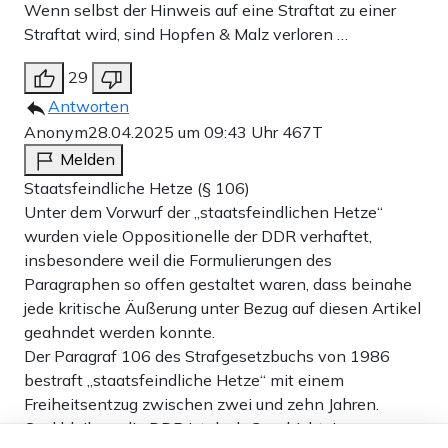
Wenn selbst der Hinweis auf eine Straftat zu einer
Straftat wird, sind Hopfen & Malz verloren …
29
Antworten
Anonym
28.04.2025 um 09:43 Uhr
467T
Melden
Staatsfeindliche Hetze (§ 106)
Unter dem Vorwurf der „staatsfeindlichen Hetze“
wurden viele Oppositionelle der DDR verhaftet,
insbesondere weil die Formulierungen des
Paragraphen so offen gestaltet waren, dass beinahe
jede kritische Äußerung unter Bezug auf diesen Artikel
geahndet werden konnte.
Der Paragraf 106 des Strafgesetzbuchs von 1986
bestraft „staatsfeindliche Hetze“ mit einem
Freiheitsentzug zwischen zwei und zehn Jahren.
Cool bleiben, die DDR ist doch Geschichte!
Dieser Artikel ist kostenlos für alle –