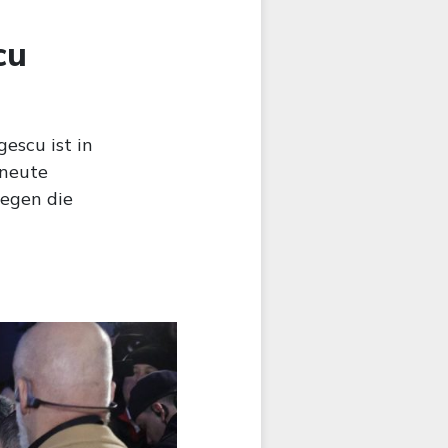
cu
escu ist in
rneute
egen die