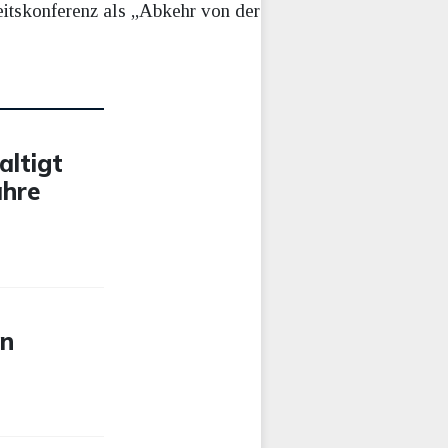
eitskonferenz als „Abkehr von der
altigt
ahre
en