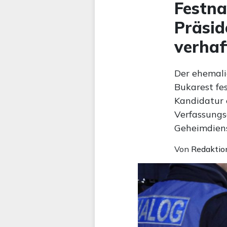
Festna
Präsid
verhaf
Der ehemali
Bukarest fe
Kandidatur 
Verfassung
Geheimdiens
Von
Redaktio