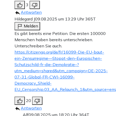
3
Antworten
Hildegard J
09.08.2025 um 13:29 Uhr
365T
Melden
Es gibt bereits eine Petition. Die ersten 100000
Menschen haben bereits unterschrieben.
Unterschreiben Sie auch.
https://citizengo.org/de/fr/16099-Die-EU-baut-
ein-Zensurregime—Stoppt-den–Europischen-
Schutzschild-fr-die-Demokratie–?
utm_medium=shared&utm_campaign=DE-2025-
07-31-Global-FR-CWI-16099-
Democracy_Shield-
EU_Censorship.03_AA_Relaunch_1&utm_source=e
20
Antworten
Alf
09.08.2025 um 18:20 Uhr
364T