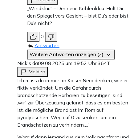
„Windklau“ – Der neue Kohlenklau: Halt Dir
den Spiegel vors Gesicht – bist Du’s oder bist
Du’s nicht?
0
Antworten
Weitere Antworten anzeigen (2)
Nick's da
09.08.2025 um 19:52 Uhr
364T
Melden
Ich muss da immer an Kaiser Nero denken, wie er
fiktiv verkündet: Um die Gefahr durch
brandschatzende Barbaren zu beseitigen, sind
‚wir‘ zur Überzeugung gelangt, dass es am besten
ist, die mögliche Brandlast im Rom auf
pyrolytischem Weg auf 0 zu senken, um ein
Brandschatzen zu verhindern….“
Worauf dann jemand aus dem Volk nachfragt und