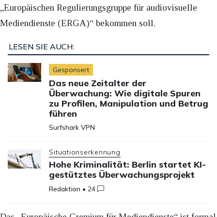
„Europäischen Regulierungsgruppe für audiovisuelle
Mediendienste (ERGA)“ bekommen soll.
LESEN SIE AUCH:
Gesponsert
Das neue Zeitalter der
Überwachung: Wie digitale Spuren
zu Profilen, Manipulation und Betrug
führen
Surfshark VPN
Situationserkennung
Hohe Kriminalität: Berlin startet KI-
gestütztes Überwachungsprojekt
Redaktion
•
24
Das „Europäische Gremium für Mediendienste“ ist formal