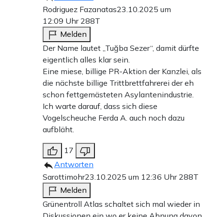
Rodriguez Fazanatas
23.10.2025 um
12:09 Uhr
288T
Melden
Der Name lautet „Tuğba Sezer“, damit dürfte
eigentlich alles klar sein.
Eine miese, billige PR-Aktion der Kanzlei, als
die nächste billige Trittbrettfahrerei der eh
schon fettgemästeten Asylantenindustrie.
Ich warte darauf, dass sich diese
Vogelscheuche Ferda A. auch noch dazu
aufbläht.
17
Antworten
Sarottimohr
23.10.2025 um 12:36 Uhr
288T
Melden
Grünentroll Atlas schaltet sich mal wieder in
Diskussionen ein wo er keine Ahnung davon