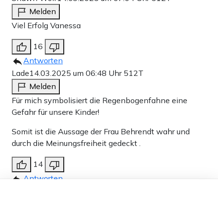
Melden
Viel Erfolg Vanessa
16
Antworten
Lade
14.03.2025 um 06:48 Uhr
512T
Melden
Für mich symbolisiert die Regenbogenfahne eine
Gefahr für unsere Kinder!
Somit ist die Aussage der Frau Behrendt wahr und
durch die Meinungsfreiheit gedeckt .
14
Antworten
Dieser Artikel ist kostenlos für alle –
Walter
14.03.2025 um 06:50 Uhr
512T
dank
Freunden von Apollo News »
Melden