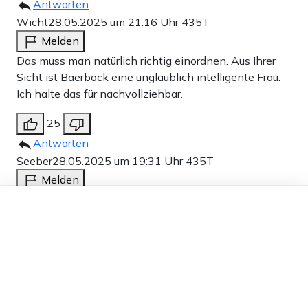
Antworten
Wicht
28.05.2025 um 21:16 Uhr
435T
Melden
Das muss man natürlich richtig einordnen. Aus Ihrer
Sicht ist Baerbock eine unglaublich intelligente Frau.
Ich halte das für nachvollziehbar.
25
Antworten
Seeber
28.05.2025 um 19:31 Uhr
435T
Melden
Dieser Artikel ist kostenlos für alle –
Ich wußte nicht, das die Reinnicki politisches Kabarett
dank
Freunden von Apollo News »
spielt.
25
Antworten
snyder
28.05.2025 um 19:30 Uhr
435T
Melden