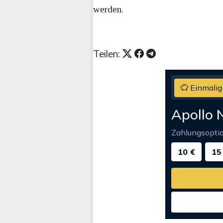
werden.
Teilen:
Einmalig
Apollo 
Zahlungsopti
10 €
15