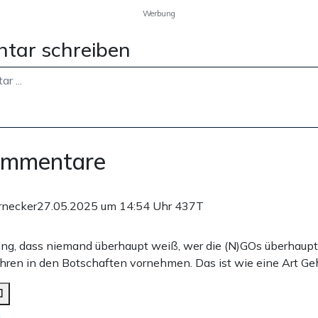
Werbung
tar schreiben
ommentare
rnecker
27.05.2025 um 14:54 Uhr
437T
ding, dass niemand überhaupt weiß, wer die (N)GOs überhaupt 
ren in den Botschaften vornehmen. Das ist wie eine Art G
n