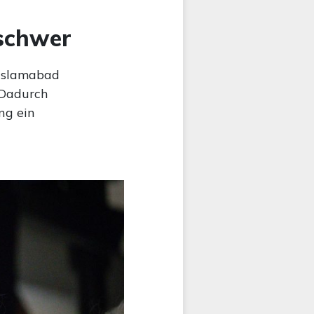
 schwer
 Islamabad
 Dadurch
ng ein