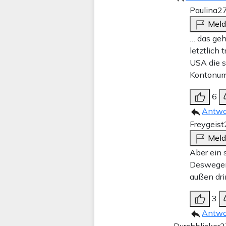
Paulina
27
Mel
… das geh
letztlich
USA die s
Kontonumm
6
Antwo
Freygeist
Mel
Aber ein 
Deswegen 
außen dri
3
Antwo
Durchblicker
2