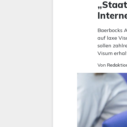
„Staat
Intern
Baerbocks A
auf laxe Vi
sollen zahl
Visum erhal
Von
Redaktio