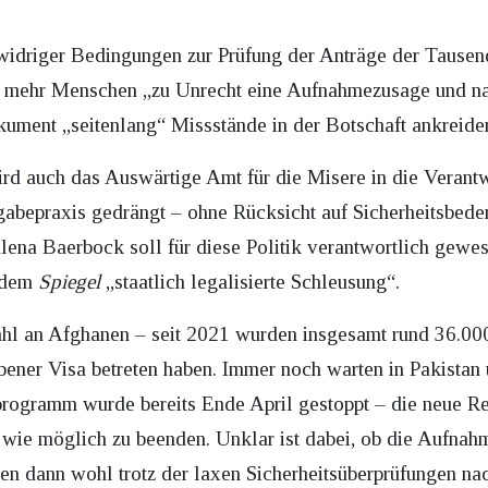
widriger Bedingungen zur Prüfung der Anträge der Tausen
er mehr Menschen „zu Unrecht eine Aufnahmezusage und na
ument „seitenlang“ Missstände in der Botschaft ankreide
wird auch das Auswärtige Amt für die Misere in die Veran
gabepraxis gedrängt – ohne Rücksicht auf Sicherheitsbede
ena Baerbock soll für diese Politik verantwortlich gewese
r dem
Spiegel
„staatlich legalisierte Schleusung“.
Zahl an Afghanen – seit 2021 wurden insgesamt rund 36.0
bener Visa betreten haben. Immer noch warten in Pakistan 
gramm wurde bereits Ende April gestoppt – die neue Reg
 wie möglich zu beenden. Unklar ist dabei, ob die Aufna
sten dann wohl trotz der laxen Sicherheitsüberprüfungen n