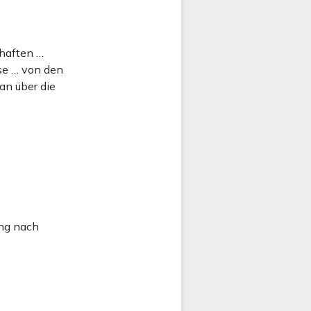
 haften …
ise … von den
an über die
ung nach