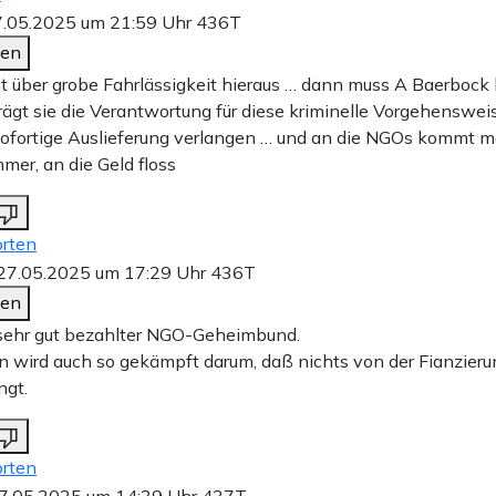
.05.2025 um 21:59 Uhr
436T
den
t über grobe Fahrlässigkeit hieraus … dann muss A Baerbock
 trägt sie die Verantwortung für diese kriminelle Vorgehenswe
ofortige Auslieferung verlangen … und an die NGOs kommt m
er, an die Geld floss
rten
27.05.2025 um 17:29 Uhr
436T
den
sehr gut bezahlter NGO-Geheimbund.
wird auch so gekämpft darum, daß nichts von der Fianzier
ngt.
rten
7.05.2025 um 14:39 Uhr
437T