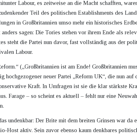
itunter Labour, es zeitweise an die Macht schafften, ware
zudenkender Teil des politischen Establishments des Landes
lungen in Großbritannien umso mehr ein historisches Erdb
anders sagen: Die Tories stehen vor ihrem Ende als relev
es steht die Partei nun davor, fast vollständig aus der pol
ivalen Labour.
 Reform.“ („Großbritannien ist am Ende! Großbritannien mus
tig hochgezogener neuer Partei „Reform UK“, die nun auf d
nservative Kraft. In Umfragen ist sie die klar stärkste Kraf
us. Farage – so scheint es aktuell – fehlt nur eine Neuwa
n.
as undenkbar: Der Brite mit dem breiten Grinsen war da ei
o-Host aktiv. Sein zuvor ebenso kaum denkbares politisch