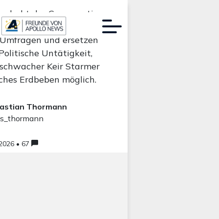
n droht der Conservative
 Nigel Farage und Reform
 Umfragen und ersetzen
 Politische Untätigkeit,
Werbung:
 schwacher Keir Starmer
sches Erdbeben möglich.
astian Thormann
s_thormann
.2026 • 67