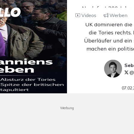
Nach fast 200 Jahre
Videos
Werben
Party der Absturz:
UK dominieren die
die Tories rechts.
Überläufer und ein
machen ein politi
Seb
@
07.02
Werbung