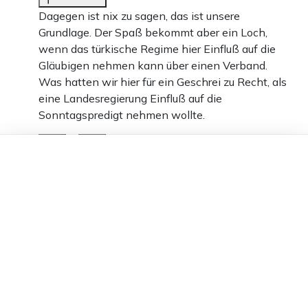
Dagegen ist nix zu sagen, das ist unsere
Grundlage. Der Spaß bekommt aber ein Loch,
wenn das türkische Regime hier Einfluß auf die
Gläubigen nehmen kann über einen Verband.
Was hatten wir hier für ein Geschrei zu Recht, als
eine Landesregierung Einfluß auf die
Sonntagspredigt nehmen wollte.
1
Dieser Artikel ist kostenlos für alle –
dank
Freunden von Apollo News »
Antworten
Weitere Antworten anzeigen (3)
Idfis
02.08.2024 um 13:22 Uhr
735T
Melden
Wir haben Muslime in sehr großer Zahl aufgenommen
und jetzt gefällt uns nicht wie sie ihre Religion
gestalten. Laut Grundgesetz gilt Religionsfreiheit.
-26