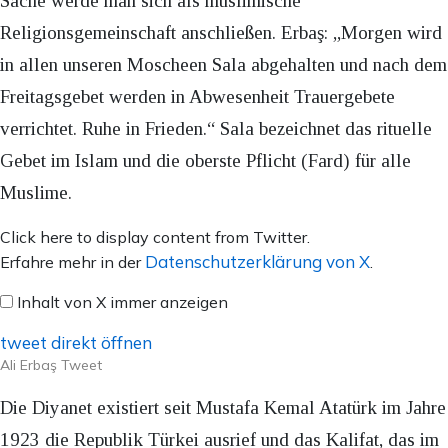
Sache werde man sich als muslimische
Religionsgemeinschaft anschließen. Erbaş: „Morgen wird
in allen unseren Moscheen Sala abgehalten und nach dem
Freitagsgebet werden in Abwesenheit Trauergebete
verrichtet. Ruhe in Frieden.“ Sala bezeichnet das rituelle
Gebet im Islam und die oberste Pflicht (Fard) für alle
Muslime.
Inhalt
Click here to display content from Twitter.
von
Datenschutzerklärung von X
Erfahre mehr in der
.
X
Inhalt von X immer anzeigen
anzeigen
tweet direkt öffnen
Ali Erbaş Tweet
Die Diyanet existiert seit Mustafa Kemal Atatürk im Jahre
1923 die Republik Türkei ausrief und das Kalifat, das im