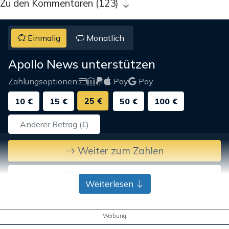
Zu den Kommentaren (123)
Einmalig
Monatlich
Apollo News unterstützen
Zahlungsoptionen:
Pay
Pay
25 €
10 €
15 €
50 €
100 €
Weiter zum Zahlen
Bank-Überweisung
Weiterlesen
Werbung